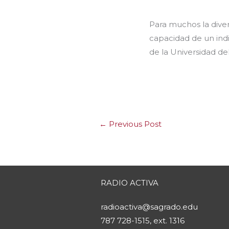
Para muchos la diver
capacidad de un indi
de la Universidad de
←
Previous Post
RADIO ACTIVA
radioactiva@sagrado.edu
787 728-1515, ext. 1316