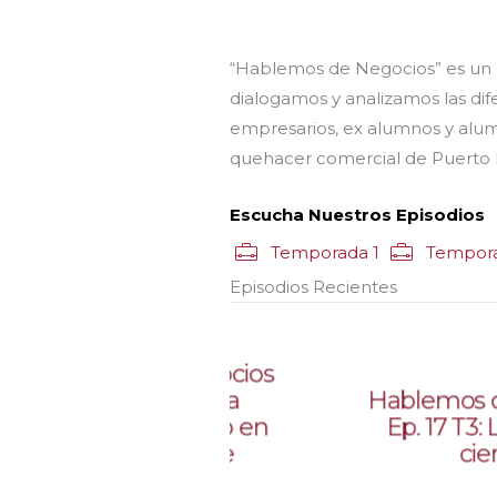
“Hablemos de Negocios” es un 
dialogamos y analizamos las dif
empresarios, ex alumnos y alumn
quehacer comercial de Puerto 
Escucha Nuestros Episodios
Temporada 1
Tempor
Episodios Recientes
Hablemos de Negocios
Ep. 18 T3: Vuelve a
Hablemos 
triunfar Puerto Rico en
Ep. 17 T3:
competencia de
cie
mercadeo