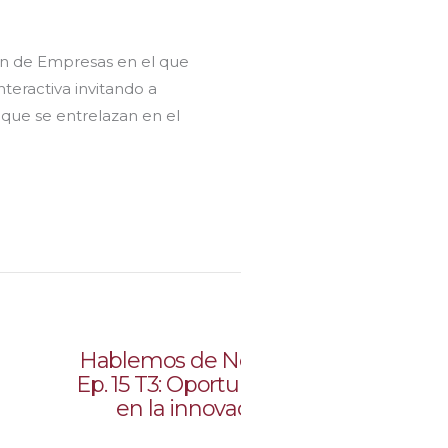
ón de Empresas en el que
teractiva invitando a
 que se entrelazan en el
Hablemos de Negocios
Hab
Ep. 15 T3: Oportunidades
Ep. 1
en la innovación