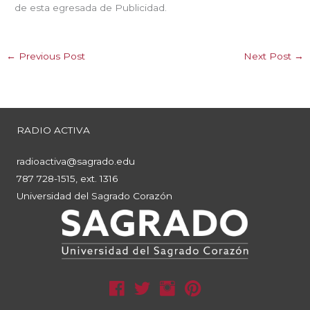
de esta egresada de Publicidad.
←
Previous Post
Next Post
→
RADIO ACTIVA
radioactiva@sagrado.edu
787 728-1515, ext. 1316
Universidad del Sagrado Corazón