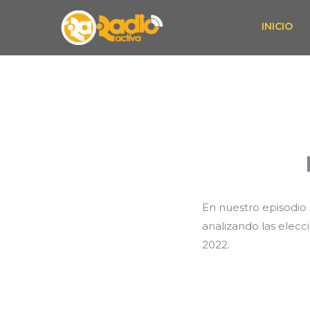
Skip
INICIO
to
content
En nuestro episodio 
analizando las elec
2022.