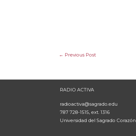
←
Previous Post
RADIO ACTIVA
radioactiva@sagrado.edu
787 728-1515, ext. 1316
Universidad del Sagrado Corazón