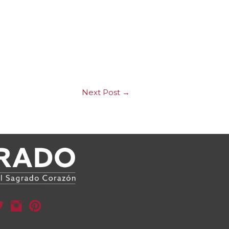
Next Post
→