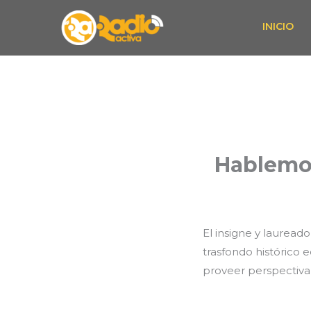
Skip
INICIO
to
content
Hablemos
El insigne y lauread
trasfondo histórico
proveer perspectiv