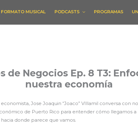
FORMATO MUSICAL
PODCASTS
PROGRAMAS
UN
 de Negocios Ep. 8 T3: Enf
nuestra economía
o economista, Jose Joaquin “Joaco” VIllamil conversa con n
 económico de Puerto Rico para entender cómo llegamos a
a hacia donde parece que vamos.