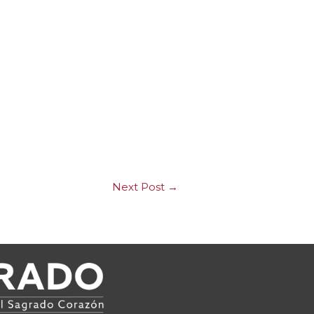
Next Post
→