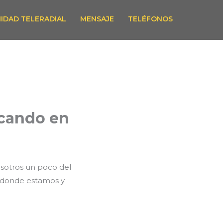
IDAD TELERADIAL
MENSAJE
TELÉFONOS
ocando en
osotros un poco del
 donde estamos y