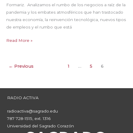
Formariz. Analizamos el rumbo de los negocios a raíz de la
pandemia y los embates atmosféricos que han trastocado
nuestra economía, la reinvención tecnológica, nuevos tipos
de empleos y el rumbo que está
Hablemos
Read More »
de
Negocios
Ep.1
←
Previous
1
…
5
6
RADIO ACTIVA
radioactiva@sagrado.edu
787 728-1515, ext. 1316
Universidad del Sagrado Corazón