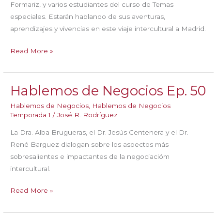
Formariz, y varios estudiantes del curso de Temas
especiales. Estarán hablando de sus aventuras,
aprendizajes y vivencias en este viaje intercultural a Madrid.
Hablemos
Read More »
de
Negocios
Hablemos de Negocios Ep. 50
Ep.
51
Hablemos de Negocios
,
Hablemos de Negocios
Temporada 1
/
José R. Rodríguez
La Dra. Alba Brugueras, el Dr. Jesús Centenera y el Dr.
René Barguez dialogan sobre los aspectos más
sobresalientes e impactantes de la negociacióm
intercultural.
Hablemos
Read More »
de
Negocios