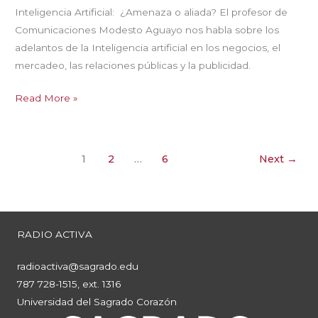
Inteligencia Artificial: ¿Amenaza o aliada? El profesor de
Comunicaciones Modesto Aguayo nos habla sobre los
adelantos de la Inteligencia artificial en los negocios, el
mercadeo, las relaciones públicas y la publicidad.
Hablemos
Read More »
de
Negocios
Ep.
1
2
…
6
Next
→
43
RADIO ACTIVA
radioactiva@sagrado.edu
787 728-1515, ext. 1316
Universidad del Sagrado Corazón