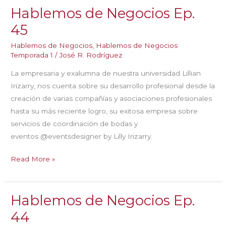
Hablemos de Negocios Ep.
Ep.
46
45
Hablemos de Negocios
,
Hablemos de Negocios
Temporada 1
/
José R. Rodríguez
La empresaria y exalumna de nuestra universidad Lillian
Irizarry, nos cuenta sobre su desarrollo profesional desde la
creación de varias compañías y asociaciones profesionales
hasta su más reciente logro, su exitosa empresa sobre
servicios de coordinación de bodas y
eventos @eventsdesigner by Lilly Irizarry.
Hablemos
Read More »
de
Negocios
Hablemos de Negocios Ep.
Ep.
45
44