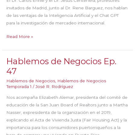
El Dr. Carlos Enrile y el Dr. Jesús Centenera, profesores
invitados de Madrid, junto al Dr. Rene Barguez, nos hablan
de las ventajas de la Inteligencia Artificial y el Chat GPT
para la investigación de mercadeo internacional.
Hablemos
Read More »
de
Negocios
Hablemos de Negocios Ep.
Ep.
48
47
Hablemos de Negocios
,
Hablemos de Negocios
Temporada 1
/
José R. Rodríguez
Nos acompaña Elizabeth Alemar, presidenta del comité de
educación de la San Juan Board of Realtors junto a Martha
Nasser, expresidenta de la organización en el 2019,
explicando el Acta de Vivienda Justa (Fair Housing Act) y la
importancia para los consumidores puertorriqueños a la
hora de comprar una vivienda en Puerto Rico.