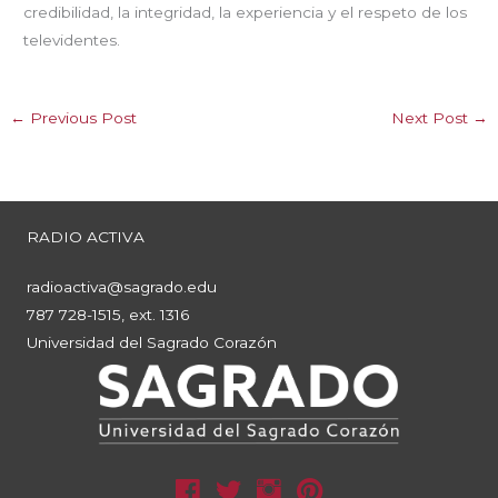
credibilidad, la integridad, la experiencia y el respeto de los
televidentes.
←
Previous Post
Next Post
→
RADIO ACTIVA
radioactiva@sagrado.edu
787 728-1515, ext. 1316
Universidad del Sagrado Corazón