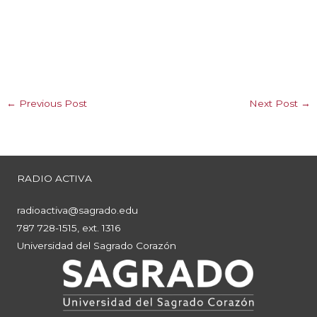
←
Previous Post
Next Post
→
RADIO ACTIVA
radioactiva@sagrado.edu
787 728-1515, ext. 1316
Universidad del Sagrado Corazón